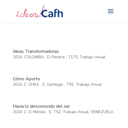
Search
for:
Ideas Transformadoras
2024
,
COLOMBIA
,
D
,
Pereira
,
T175
,
Trabajo Anual
Cómo Aporto
2024
,
C
,
CHILE
,
S
,
Santiago
,
T91
,
Trabajo Anual
Hacia lo desconocido del ser
2024
,
C
,
D
,
Mérida
,
S
,
T52
,
Trabajo Anual
,
VENEZUELA