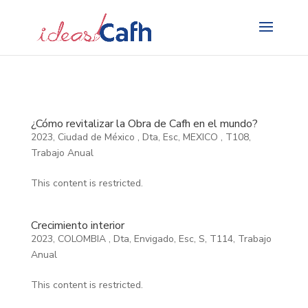
Search
for:
¿Cómo revitalizar la Obra de Cafh en el mundo?
2023
,
Ciudad de México
,
Dta
,
Esc
,
MEXICO
,
T108
,
Trabajo Anual
This content is restricted.
Crecimiento interior
2023
,
COLOMBIA
,
Dta
,
Envigado
,
Esc
,
S
,
T114
,
Trabajo
Anual
This content is restricted.