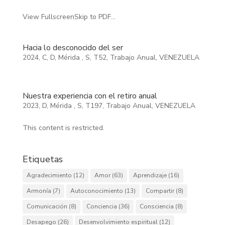
View FullscreenSkip to PDF...
Hacia lo desconocido del ser
2024
,
C
,
D
,
Mérida
,
S
,
T52
,
Trabajo Anual
,
VENEZUELA
Nuestra experiencia con el retiro anual
2023
,
D
,
Mérida
,
S
,
T197
,
Trabajo Anual
,
VENEZUELA
This content is restricted.
Etiquetas
Agradecimiento
(12)
Amor
(63)
Aprendizaje
(16)
Armonía
(7)
Autoconocimiento
(13)
Compartir
(8)
Comunicación
(8)
Conciencia
(36)
Consciencia
(8)
Desapego
(26)
Desenvolvimiento espiritual
(12)