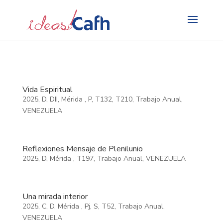
Search
for:
Vida Espiritual
2025
,
D
,
DII
,
Mérida
,
P
,
T132
,
T210
,
Trabajo Anual
,
VENEZUELA
Reflexiones Mensaje de Plenilunio
2025
,
D
,
Mérida
,
T197
,
Trabajo Anual
,
VENEZUELA
Una mirada interior
2025
,
C
,
D
,
Mérida
,
Pj
,
S
,
T52
,
Trabajo Anual
,
VENEZUELA