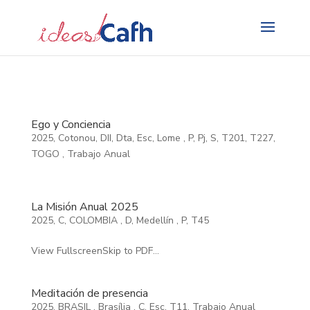
Search
for:
Ego y Conciencia
2025
,
Cotonou
,
DII
,
Dta
,
Esc
,
Lome
,
P
,
Pj
,
S
,
T201
,
T227
,
TOGO
,
Trabajo Anual
La Misión Anual 2025
2025
,
C
,
COLOMBIA
,
D
,
Medellín
,
P
,
T45
View FullscreenSkip to PDF...
Meditación de presencia
2025
,
BRASIL
,
Brasília
,
C
,
Esc
,
T11
,
Trabajo Anual