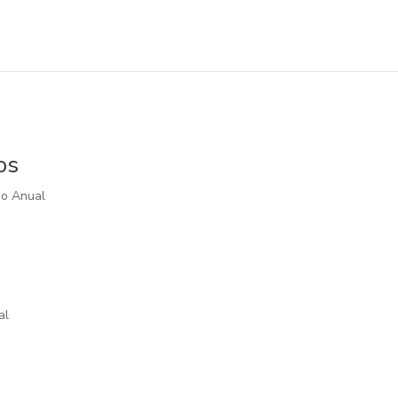
os
jo Anual
al