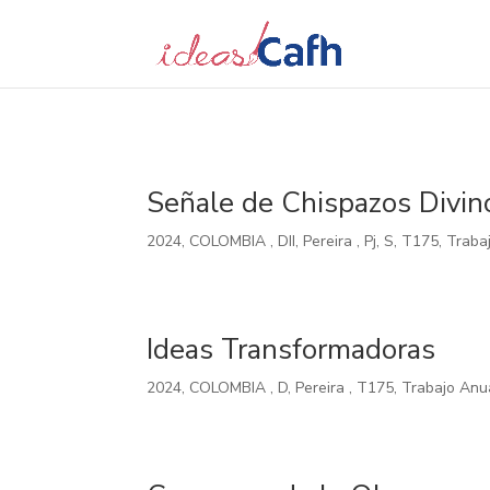
Search
for:
Señale de Chispazos Divin
2024
,
COLOMBIA
,
DII
,
Pereira
,
Pj
,
S
,
T175
,
Traba
Ideas Transformadoras
2024
,
COLOMBIA
,
D
,
Pereira
,
T175
,
Trabajo Anu