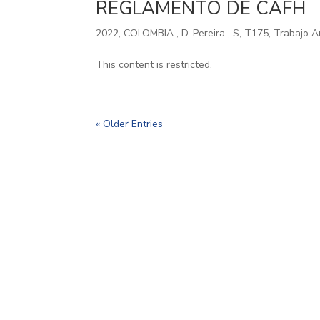
REGLAMENTO DE CAFH
2022
,
COLOMBIA
,
D
,
Pereira
,
S
,
T175
,
Trabajo A
This content is restricted.
« Older Entries