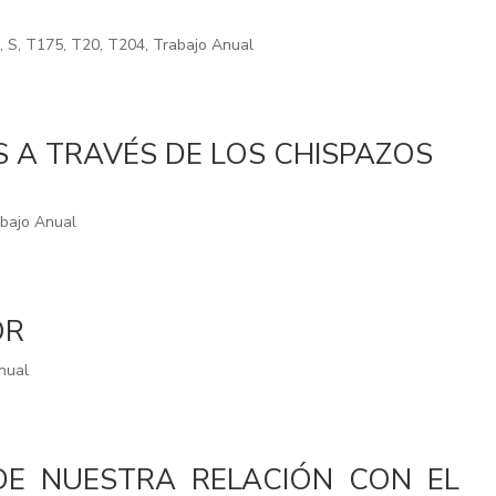
a
,
S
,
T175
,
T20
,
T204
,
Trabajo Anual
 A TRAVÉS DE LOS CHISPAZOS
bajo Anual
OR
nual
DE NUESTRA RELACIÓN CON EL