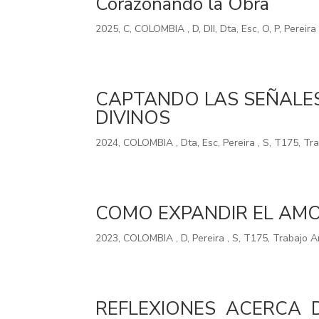
Corazonando la Obra
2025
,
C
,
COLOMBIA
,
D
,
DII
,
Dta
,
Esc
,
O
,
P
,
Pereir
CAPTANDO LAS SEÑALES
DIVINOS
2024
,
COLOMBIA
,
Dta
,
Esc
,
Pereira
,
S
,
T175
,
Tra
COMO EXPANDIR EL AM
2023
,
COLOMBIA
,
D
,
Pereira
,
S
,
T175
,
Trabajo A
REFLEXIONES ACERCA 