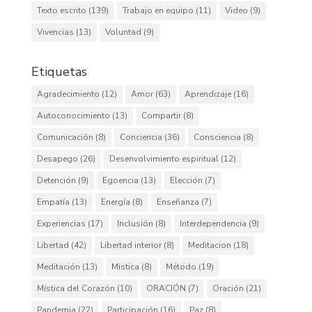
Texto escrito
(139)
Trabajo en equipo
(11)
Video
(9)
Vivencias
(13)
Voluntad
(9)
Etiquetas
Agradecimiento
(12)
Amor
(63)
Aprendizaje
(16)
Autoconocimiento
(13)
Compartir
(8)
Comunicación
(8)
Conciencia
(36)
Consciencia
(8)
Desapego
(26)
Desenvolvimiento espiritual
(12)
Detención
(9)
Egoencia
(13)
Elección
(7)
Empatía
(13)
Energía
(8)
Enseñanza
(7)
Experiencias
(17)
Inclusión
(8)
Interdependencia
(9)
Libertad
(42)
Libertad interior
(8)
Meditacion
(18)
Meditación
(13)
Mistica
(8)
Método
(19)
Mística del Corazón
(10)
ORACIÓN
(7)
Oración
(21)
Pandemia
(22)
Participación
(16)
Paz
(8)