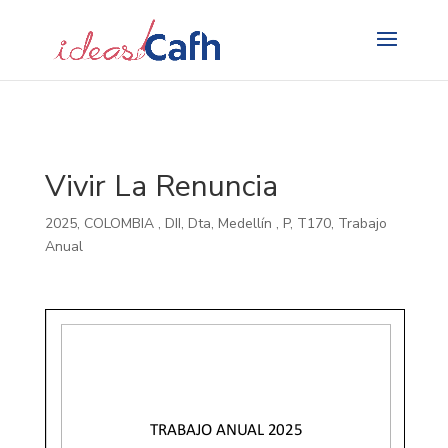
Search
for:
Vivir La Renuncia
2025
,
COLOMBIA
,
DII
,
Dta
,
Medellín
,
P
,
T170
,
Trabajo
Anual