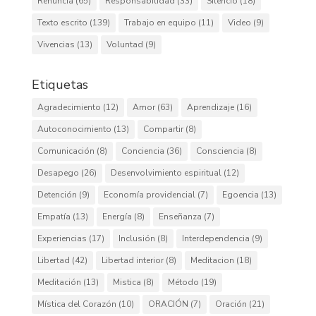
Renuncia
(65)
Responsabilidad
(33)
Silencio
(18)
Texto escrito
(139)
Trabajo en equipo
(11)
Video
(9)
Vivencias
(13)
Voluntad
(9)
Etiquetas
Agradecimiento
(12)
Amor
(63)
Aprendizaje
(16)
Autoconocimiento
(13)
Compartir
(8)
Comunicación
(8)
Conciencia
(36)
Consciencia
(8)
Desapego
(26)
Desenvolvimiento espiritual
(12)
Detención
(9)
Economía providencial
(7)
Egoencia
(13)
Empatía
(13)
Energía
(8)
Enseñanza
(7)
Experiencias
(17)
Inclusión
(8)
Interdependencia
(9)
Libertad
(42)
Libertad interior
(8)
Meditacion
(18)
Meditación
(13)
Mistica
(8)
Método
(19)
Mística del Corazón
(10)
ORACIÓN
(7)
Oración
(21)