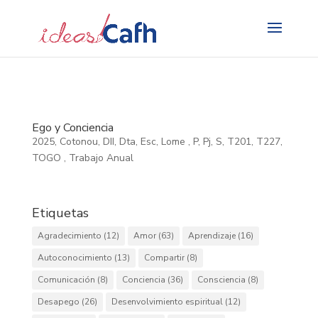
Search
for:
Ego y Conciencia
2025
,
Cotonou
,
DII
,
Dta
,
Esc
,
Lome
,
P
,
Pj
,
S
,
T201
,
T227
,
TOGO
,
Trabajo Anual
Etiquetas
Agradecimiento
(12)
Amor
(63)
Aprendizaje
(16)
Autoconocimiento
(13)
Compartir
(8)
Comunicación
(8)
Conciencia
(36)
Consciencia
(8)
Desapego
(26)
Desenvolvimiento espiritual
(12)