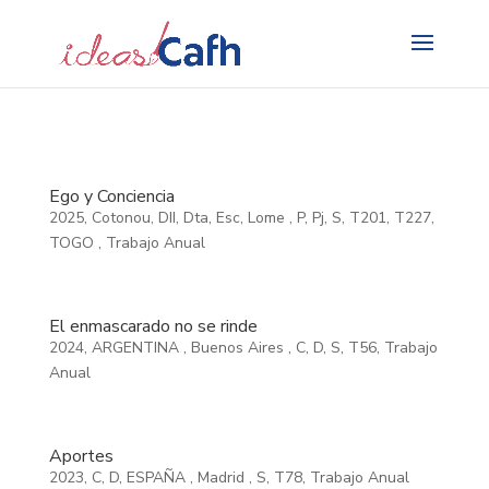
Search
for:
Ego y Conciencia
2025
,
Cotonou
,
DII
,
Dta
,
Esc
,
Lome
,
P
,
Pj
,
S
,
T201
,
T227
,
TOGO
,
Trabajo Anual
El enmascarado no se rinde
2024
,
ARGENTINA
,
Buenos Aires
,
C
,
D
,
S
,
T56
,
Trabajo
Anual
Aportes
2023
,
C
,
D
,
ESPAÑA
,
Madrid
,
S
,
T78
,
Trabajo Anual