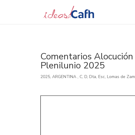
Search
for:
Comentarios Alocución
Plenilunio 2025
2025
,
ARGENTINA
,
C
,
D
,
Dta
,
Esc
,
Lomas de Za