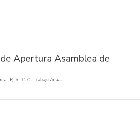
 de Apertura Asamblea de
mora
,
Pj
,
S
,
T171
,
Trabajo Anual