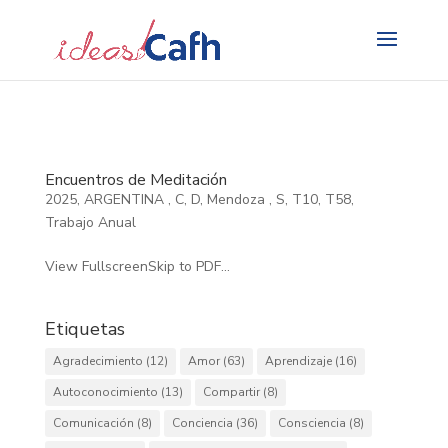
Search
for:
Encuentros de Meditación
2025
,
ARGENTINA
,
C
,
D
,
Mendoza
,
S
,
T10
,
T58
,
Trabajo Anual
View FullscreenSkip to PDF...
Etiquetas
Agradecimiento
(12)
Amor
(63)
Aprendizaje
(16)
Autoconocimiento
(13)
Compartir
(8)
Comunicación
(8)
Conciencia
(36)
Consciencia
(8)