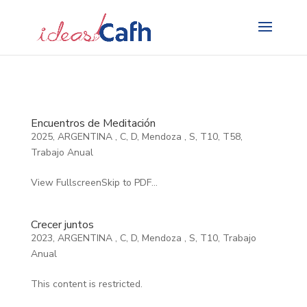
Search
for:
Encuentros de Meditación
2025
,
ARGENTINA
,
C
,
D
,
Mendoza
,
S
,
T10
,
T58
,
Trabajo Anual
View FullscreenSkip to PDF...
Crecer juntos
2023
,
ARGENTINA
,
C
,
D
,
Mendoza
,
S
,
T10
,
Trabajo
Anual
This content is restricted.