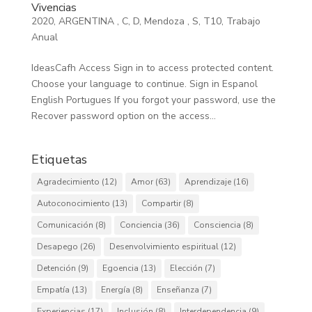
Vivencias
2020
,
ARGENTINA
,
C
,
D
,
Mendoza
,
S
,
T10
,
Trabajo
Anual
IdeasCafh Access Sign in to access protected content.
Choose your language to continue. Sign in Espanol
English Portugues If you forgot your password, use the
Recover password option on the access...
Etiquetas
Agradecimiento
(12)
Amor
(63)
Aprendizaje
(16)
Autoconocimiento
(13)
Compartir
(8)
Comunicación
(8)
Conciencia
(36)
Consciencia
(8)
Desapego
(26)
Desenvolvimiento espiritual
(12)
Detención
(9)
Egoencia
(13)
Elección
(7)
Empatía
(13)
Energía
(8)
Enseñanza
(7)
Experiencias
(17)
Inclusión
(8)
Interdependencia
(9)