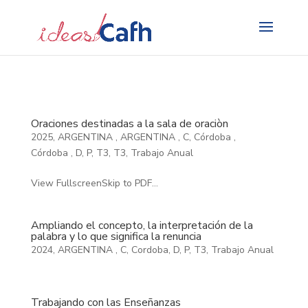
Search
for:
Oraciones destinadas a la sala de oraciòn
2025
,
ARGENTINA
,
ARGENTINA
,
C
,
Córdoba
,
Córdoba
,
D
,
P
,
T3
,
T3
,
Trabajo Anual
View FullscreenSkip to PDF...
Ampliando el concepto, la interpretación de la
palabra y lo que significa la renuncia
2024
,
ARGENTINA
,
C
,
Cordoba
,
D
,
P
,
T3
,
Trabajo Anual
Trabajando con las Enseñanzas