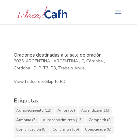
Search
for:
Oraciones destinadas a la sala de oraciòn
2025
,
ARGENTINA
,
ARGENTINA
,
C
,
Córdoba
,
Córdoba
,
D
,
P
,
T3
,
T3
,
Trabajo Anual
View FullscreenSkip to PDF...
Etiquetas
Agradecimiento
(12)
Amor
(63)
Aprendizaje
(16)
Armonía
(7)
Autoconocimiento
(13)
Compartir
(8)
Comunicación
(8)
Conciencia
(36)
Consciencia
(8)