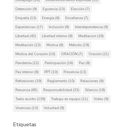
Desapego
(26)
Desenvolvimiento espiritual
(12)
Detención
(9)
Egoencia
(13)
Elección
(7)
Empatía
(13)
Energía
(8)
Enseñanza
(7)
Experiencias
(17)
Inclusión
(8)
Interdependencia
(9)
Libertad
(42)
Libertad interior
(8)
Meditacion
(18)
Meditación
(13)
Mistica
(8)
Método
(19)
Mística del Corazón
(10)
ORACIÓN
(7)
Oración
(21)
Pandemia
(22)
Participación
(16)
Paz
(8)
Paz interior
(8)
PPT
(10)
Presencia
(13)
Reflexiones
(19)
Reglamento
(10)
Relaciones
(8)
Renuncia
(65)
Responsabilidad
(33)
Silencio
(18)
Texto escrito
(139)
Trabajo en equipo
(11)
Video
(9)
Vivencias
(13)
Voluntad
(9)
Etiquetas