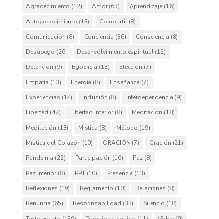
Agradecimiento
(12)
Amor
(63)
Aprendizaje
(16)
Autoconocimiento
(13)
Compartir
(8)
Comunicación
(8)
Conciencia
(36)
Consciencia
(8)
Desapego
(26)
Desenvolvimiento espiritual
(12)
Detención
(9)
Egoencia
(13)
Elección
(7)
Empatía
(13)
Energía
(8)
Enseñanza
(7)
Experiencias
(17)
Inclusión
(8)
Interdependencia
(9)
Libertad
(42)
Libertad interior
(8)
Meditacion
(18)
Meditación
(13)
Mistica
(8)
Método
(19)
Mística del Corazón
(10)
ORACIÓN
(7)
Oración
(21)
Pandemia
(22)
Participación
(16)
Paz
(8)
Paz interior
(8)
PPT
(10)
Presencia
(13)
Reflexiones
(19)
Reglamento
(10)
Relaciones
(8)
Renuncia
(65)
Responsabilidad
(33)
Silencio
(18)
Texto escrito
(139)
Trabajo en equipo
(11)
Video
(9)