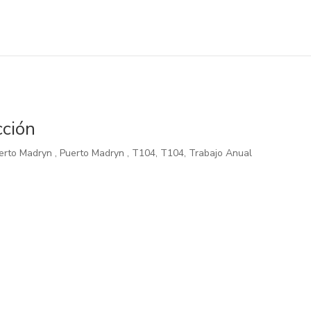
cción
erto Madryn
,
Puerto Madryn
,
T104
,
T104
,
Trabajo Anual