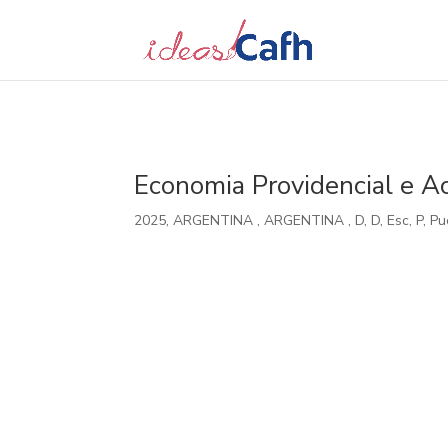
Search
for:
Economia Providencial e A
2025
,
ARGENTINA
,
ARGENTINA
,
D
,
D
,
Esc
,
P
,
Pu