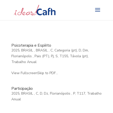
Search
for:
Psicoterapia e Espírito
2025
,
BRASIL
,
BRASIL
,
C
,
Categoria (pt)
,
D
,
Dm
,
Florianópolis
,
Pais (PT)
,
Pj
,
S
,
T155
,
Távola (pt)
,
Trabalho Anual
View FullscreenSkip to PDF...
Participação
2025
,
BRASIL
,
C
,
D
,
Dz
,
Florianópolis
,
P
,
T117
,
Trabalho
Anual