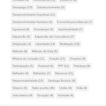
Conexão
(4)
Consciência
(19)
Desafios
(4)
Desapego
(10)
Desenvolvimento
(5)
Desenvolvimento Espiritual
(12)
Desenvolvimento Humano
(5)
Economía providencial
(7)
Egoencia
(9)
Ensinanças
(5)
espiritualidade
(7)
Expansão
(5)
Expansão da Consciência
(7)
Integração
(3)
Liberdade
(14)
Meditação
(19)
Método
(8)
Método de Vida
(5)
Mística do Coração
(11)
Oração
(13)
Orações
(4)
Participação
(5)
Podcast
(5)
PPT
(11)
Presença
(9)
Reflexão
(4)
Reflexões
(7)
Renuncia
(21)
Responsabilidade
(10)
Santiago Bovísio
(6)
Silencio
(5)
Texto escrito
(45)
União
(4)
Vida
(4)
vida interior
(4)
Vocação
(4)
Vontade
(4)