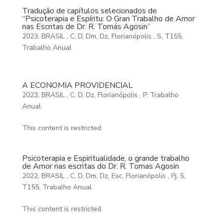
Tradução de capítulos selecionados de
“Psicoterapia e Espíritu: O Gran Trabalho de Amor
nas Escritas de Dr. R. Tomás Agosin”
2023
,
BRASIL
,
C
,
D
,
Dm
,
Dz
,
Florianópolis
,
S
,
T155
,
Trabalho Anual
A ECONOMIA PROVIDENCIAL
2023
,
BRASIL
,
C
,
D
,
Dz
,
Florianópolis
,
P
,
Trabalho
Anual
This content is restricted.
Psicoterapia e Espiritualidade, o grande trabalho
de Amor nas escritas do Dr. R. Tomas Agosin
2022
,
BRASIL
,
C
,
D
,
Dm
,
Dz
,
Esc
,
Florianópolis
,
Pj
,
S
,
T155
,
Trabalho Anual
This content is restricted.