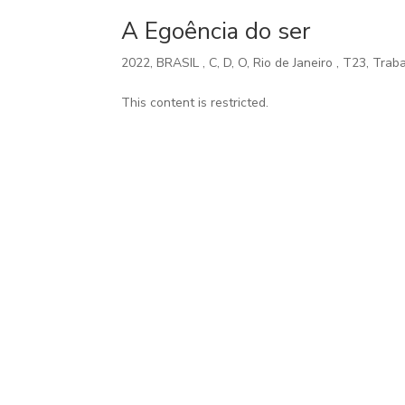
A Egoência do ser
2022
,
BRASIL
,
C
,
D
,
O
,
Rio de Janeiro
,
T23
,
Trab
This content is restricted.