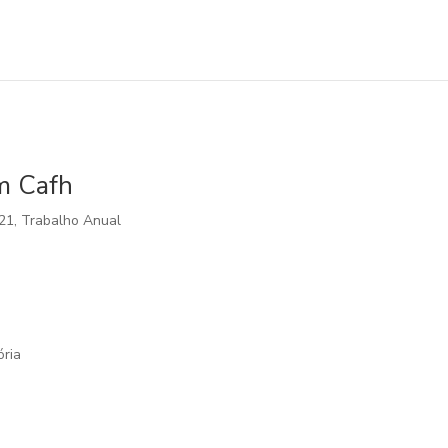
m Cafh
21
,
Trabalho Anual
ória