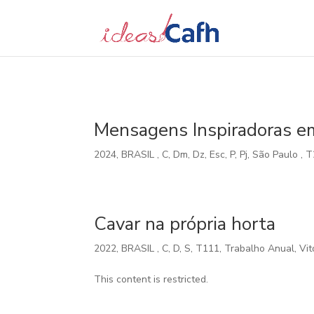
Search
for:
Mensagens Inspiradoras e
2024
,
BRASIL
,
C
,
Dm
,
Dz
,
Esc
,
P
,
Pj
,
São Paulo
,
T
Cavar na própria horta
2022
,
BRASIL
,
C
,
D
,
S
,
T111
,
Trabalho Anual
,
Vit
This content is restricted.