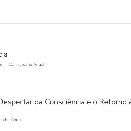
cia
lo
,
T11
,
Trabalho Anual
Despertar da Consciência e o Retorno 
balho Anual