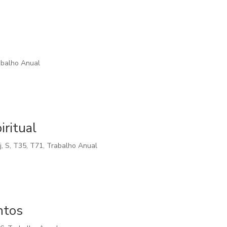
abalho Anual
iritual
j
,
S
,
T35
,
T71
,
Trabalho Anual
ntos