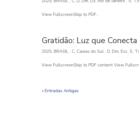
2025
,
BRASIL
,
C
,
D
,
Dm
,
Dz
,
Rio de Janeiro
,
S
,
T3
View FullscreenSkip to PDF...
Gratidão: Luz que Conecta
2025
,
BRASIL
,
C
,
Caxias do Sul
,
D
,
Dm
,
Esc
,
S
,
T
View FullscreenSkip to PDF content View Fullscre
« Entradas Antigas