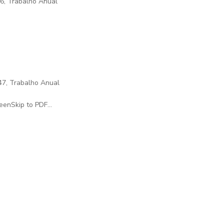
6
,
Trabalho Anual
47
,
Trabalho Anual
enSkip to PDF...