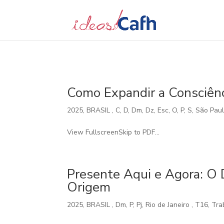
Search
for:
Como Expandir a Consciên
2025
,
BRASIL
,
C
,
D
,
Dm
,
Dz
,
Esc
,
O
,
P
,
S
,
São Pau
View FullscreenSkip to PDF...
Presente Aqui e Agora: O 
Origem
2025
,
BRASIL
,
Dm
,
P
,
Pj
,
Rio de Janeiro
,
T16
,
Tra