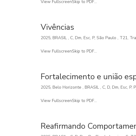
View FullscreenSkip to PDF...
Vivências
2025
,
BRASIL
,
C
,
Dm
,
Esc
,
P
,
São Paulo
,
T21
,
Tr
View FullscreenSkip to PDF...
Fortalecimento e união esp
2025
,
Belo Horizonte
,
BRASIL
,
C
,
D
,
Dm
,
Esc
,
P
,
P
View FullscreenSkip to PDF...
Reafirmando Comportame