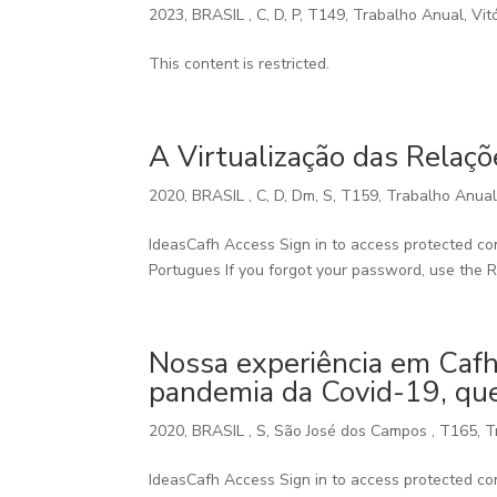
2023
,
BRASIL
,
C
,
D
,
P
,
T149
,
Trabalho Anual
,
Vit
This content is restricted.
A Virtualização das Relaç
2020
,
BRASIL
,
C
,
D
,
Dm
,
S
,
T159
,
Trabalho Anua
IdeasCafh Access Sign in to access protected co
Portugues If you forgot your password, use the 
Nossa experiência em Caf
pandemia da Covid-19, que
2020
,
BRASIL
,
S
,
São José dos Campos
,
T165
,
T
IdeasCafh Access Sign in to access protected co