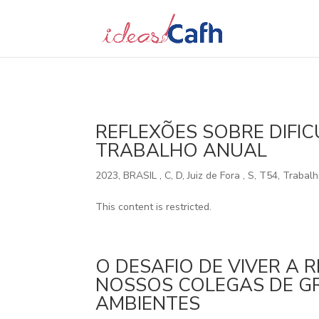
Search
for:
REFLEXÕES SOBRE DIFI
TRABALHO ANUAL
2023
,
BRASIL
,
C
,
D
,
Juiz de Fora
,
S
,
T54
,
Trabalh
This content is restricted.
O DESAFIO DE VIVER A
NOSSOS COLEGAS DE G
AMBIENTES