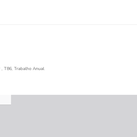
r
,
T86
,
Trabalho Anual