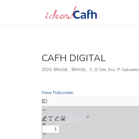
Search
for:
CAFH DIGITAL
2025
,
BRASIL
,
BRASIL
,
C
,
D
,
Dm
,
Esc
,
P
,
Salvado
View Fullscreen
Skip
to
PDF
content