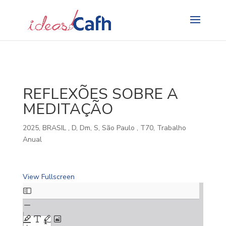
Search
for:
REFLEXÕES SOBRE A
MEDITAÇÃO
2025
,
BRASIL
,
D
,
Dm
,
S
,
São Paulo
,
T70
,
Trabalho
Anual
View Fullscreen
Skip
to
PDF
content