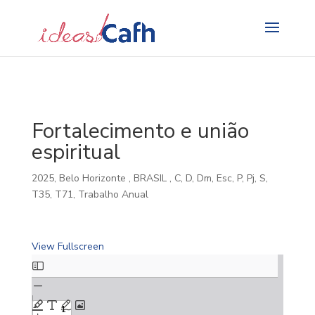
Search
for:
Fortalecimento e união
espiritual
2025
,
Belo Horizonte
,
BRASIL
,
C
,
D
,
Dm
,
Esc
,
P
,
Pj
,
S
,
T35
,
T71
,
Trabalho Anual
View Fullscreen
Skip
to
PDF
content