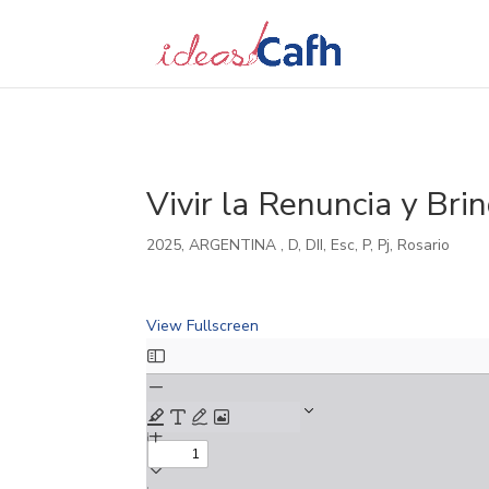
Search
for:
Vivir la Renuncia y Brin
2025
,
ARGENTINA
,
D
,
DII
,
Esc
,
P
,
Pj
,
Rosario
View Fullscreen
Skip
to
PDF
content