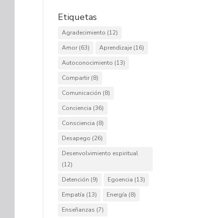
Etiquetas
Agradecimiento
(12)
Amor
(63)
Aprendizaje
(16)
Autoconocimiento
(13)
Compartir
(8)
Comunicación
(8)
Conciencia
(36)
Consciencia
(8)
Desapego
(26)
Desenvolvimiento espiritual
(12)
Detención
(9)
Egoencia
(13)
Empatía
(13)
Energía
(8)
Enseñanzas
(7)