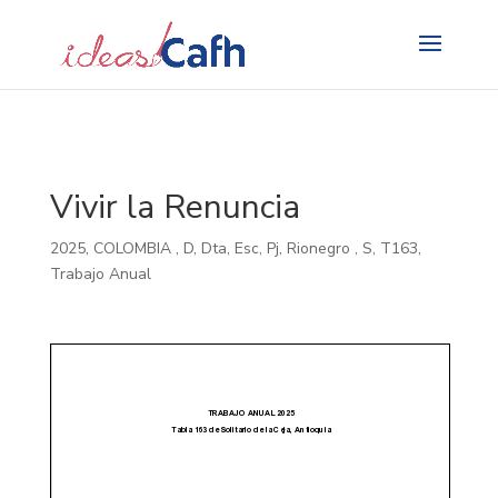
Search
for:
Vivir la Renuncia
2025
,
COLOMBIA
,
D
,
Dta
,
Esc
,
Pj
,
Rionegro
,
S
,
T163
,
Trabajo Anual