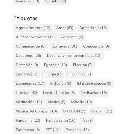
Vivencias
(13)
Voluntad
(9)
Etiquetas
Agradecimiento
(12)
Amor
(63)
Aprendizaje
(16)
Autoconocimiento
(13)
Compartir
(8)
Comunicación
(8)
Conciencia
(36)
Consciencia
(8)
Desapego
(26)
Desenvolvimiento espiritual
(12)
Detención
(9)
Egoencia
(13)
Elección
(7)
Empatía
(13)
Energía
(8)
Enseñanza
(7)
Experiencias
(17)
Inclusión
(8)
Interdependencia
(9)
Libertad
(42)
Libertad interior
(8)
Meditacion
(18)
Meditación
(13)
Mistica
(8)
Método
(19)
Mística del Corazón
(10)
ORACIÓN
(7)
Oración
(21)
Pandemia
(22)
Participación
(16)
Paz
(8)
Paz interior
(8)
PPT
(10)
Presencia
(13)