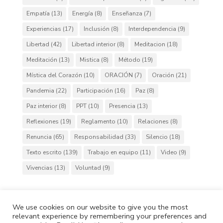
Empatía
(13)
Energía
(8)
Enseñanza
(7)
Experiencias
(17)
Inclusión
(8)
Interdependencia
(9)
Libertad
(42)
Libertad interior
(8)
Meditacion
(18)
Meditación
(13)
Mistica
(8)
Método
(19)
Mística del Corazón
(10)
ORACIÓN
(7)
Oración
(21)
Pandemia
(22)
Participación
(16)
Paz
(8)
Paz interior
(8)
PPT
(10)
Presencia
(13)
Reflexiones
(19)
Reglamento
(10)
Relaciones
(8)
Renuncia
(65)
Responsabilidad
(33)
Silencio
(18)
Texto escrito
(139)
Trabajo en equipo
(11)
Video
(9)
Vivencias
(13)
Voluntad
(9)
We use cookies on our website to give you the most
relevant experience by remembering your preferences and
Cafh.org
Cafh App
Contactos