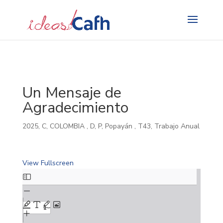
Search
for:
Un Mensaje de
Agradecimiento
2025
,
C
,
COLOMBIA
,
D
,
P
,
Popayán
,
T43
,
Trabajo Anual
View Fullscreen
Skip
to
PDF
content