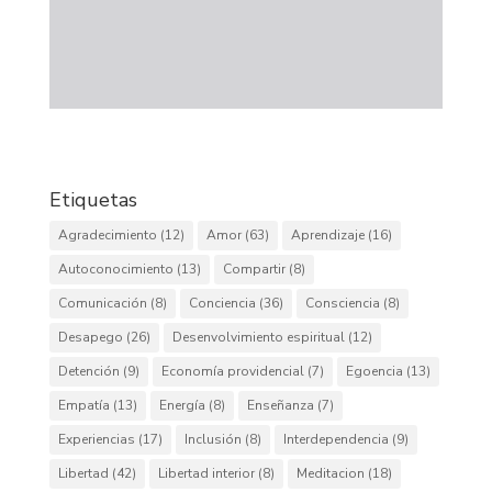
Etiquetas
Agradecimiento
(12)
Amor
(63)
Aprendizaje
(16)
Autoconocimiento
(13)
Compartir
(8)
Comunicación
(8)
Conciencia
(36)
Consciencia
(8)
Desapego
(26)
Desenvolvimiento espiritual
(12)
Detención
(9)
Economía providencial
(7)
Egoencia
(13)
Empatía
(13)
Energía
(8)
Enseñanza
(7)
Experiencias
(17)
Inclusión
(8)
Interdependencia
(9)
Libertad
(42)
Libertad interior
(8)
Meditacion
(18)