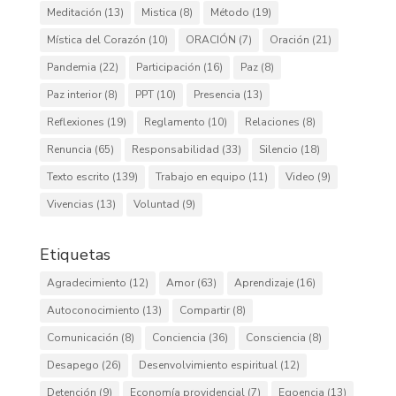
Meditación
(13)
Mistica
(8)
Método
(19)
Mística del Corazón
(10)
ORACIÓN
(7)
Oración
(21)
Pandemia
(22)
Participación
(16)
Paz
(8)
Paz interior
(8)
PPT
(10)
Presencia
(13)
Reflexiones
(19)
Reglamento
(10)
Relaciones
(8)
Renuncia
(65)
Responsabilidad
(33)
Silencio
(18)
Texto escrito
(139)
Trabajo en equipo
(11)
Video
(9)
Vivencias
(13)
Voluntad
(9)
Etiquetas
Agradecimiento
(12)
Amor
(63)
Aprendizaje
(16)
Autoconocimiento
(13)
Compartir
(8)
Comunicación
(8)
Conciencia
(36)
Consciencia
(8)
Desapego
(26)
Desenvolvimiento espiritual
(12)
Detención
(9)
Economía providencial
(7)
Egoencia
(13)