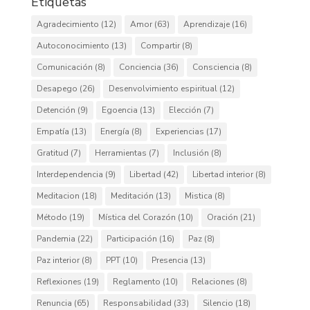
Etiquetas
Agradecimiento
(12)
Amor
(63)
Aprendizaje
(16)
Autoconocimiento
(13)
Compartir
(8)
Comunicación
(8)
Conciencia
(36)
Consciencia
(8)
Desapego
(26)
Desenvolvimiento espiritual
(12)
Detención
(9)
Egoencia
(13)
Elección
(7)
Empatía
(13)
Energía
(8)
Experiencias
(17)
Gratitud
(7)
Herramientas
(7)
Inclusión
(8)
Interdependencia
(9)
Libertad
(42)
Libertad interior
(8)
Meditacion
(18)
Meditación
(13)
Mistica
(8)
Método
(19)
Mística del Corazón
(10)
Oración
(21)
Pandemia
(22)
Participación
(16)
Paz
(8)
Paz interior
(8)
PPT
(10)
Presencia
(13)
Reflexiones
(19)
Reglamento
(10)
Relaciones
(8)
Renuncia
(65)
Responsabilidad
(33)
Silencio
(18)