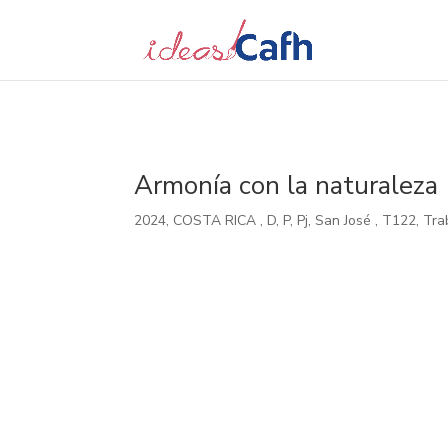
Search
for:
Armonía con la naturaleza
2024
,
COSTA RICA
,
D
,
P
,
Pj
,
San José
,
T122
,
Tra