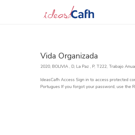
Search
for:
Vida Organizada
2020
,
BOLIVIA
,
D
,
La Paz
,
P
,
T222
,
Trabajo Anua
IdeasCafh Access Sign in to access protected co
Portugues If you forgot your password, use the 