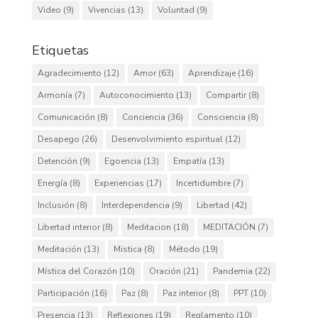
Video
(9)
Vivencias
(13)
Voluntad
(9)
Etiquetas
Agradecimiento
(12)
Amor
(63)
Aprendizaje
(16)
Armonía
(7)
Autoconocimiento
(13)
Compartir
(8)
Comunicación
(8)
Conciencia
(36)
Consciencia
(8)
Desapego
(26)
Desenvolvimiento espiritual
(12)
Detención
(9)
Egoencia
(13)
Empatía
(13)
Energía
(8)
Experiencias
(17)
Incertidumbre
(7)
Inclusión
(8)
Interdependencia
(9)
Libertad
(42)
Libertad interior
(8)
Meditacion
(18)
MEDITACIÓN
(7)
Meditación
(13)
Mistica
(8)
Método
(19)
Mística del Corazón
(10)
Oración
(21)
Pandemia
(22)
Participación
(16)
Paz
(8)
Paz interior
(8)
PPT
(10)
Presencia
(13)
Reflexiones
(19)
Reglamento
(10)