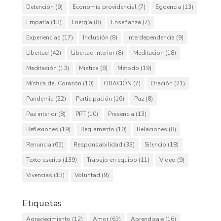
Detención
(9)
Economía providencial
(7)
Egoencia
(13)
Empatía
(13)
Energía
(8)
Enseñanza
(7)
Experiencias
(17)
Inclusión
(8)
Interdependencia
(9)
Libertad
(42)
Libertad interior
(8)
Meditacion
(18)
Meditación
(13)
Mistica
(8)
Método
(19)
Mística del Corazón
(10)
ORACIÓN
(7)
Oración
(21)
Pandemia
(22)
Participación
(16)
Paz
(8)
Paz interior
(8)
PPT
(10)
Presencia
(13)
Reflexiones
(19)
Reglamento
(10)
Relaciones
(8)
Renuncia
(65)
Responsabilidad
(33)
Silencio
(18)
Texto escrito
(139)
Trabajo en equipo
(11)
Video
(9)
Vivencias
(13)
Voluntad
(9)
Etiquetas
Agradecimiento
(12)
Amor
(63)
Aprendizaje
(16)