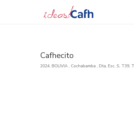
Search
for:
Cafhecito
2024
,
BOLIVIA
,
Cochabamba
,
Dta
,
Esc
,
S
,
T39
,
T