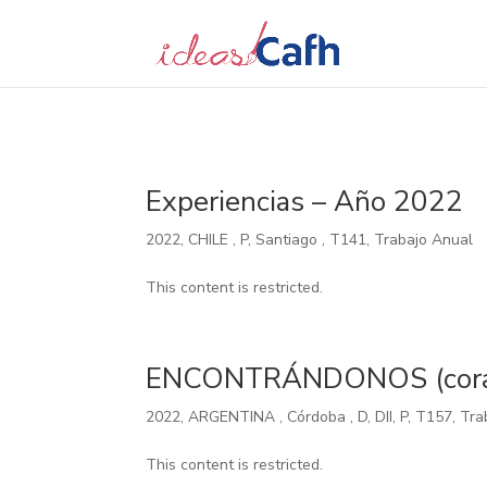
Search
for:
Experiencias – Año 2022
2022
,
CHILE
,
P
,
Santiago
,
T141
,
Trabajo Anual
This content is restricted.
ENCONTRÁNDONOS (corazón
2022
,
ARGENTINA
,
Córdoba
,
D
,
DII
,
P
,
T157
,
Tra
This content is restricted.