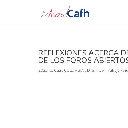
Search
for:
REFLEXIONES ACERCA D
DE LOS FOROS ABIERTO
2023
,
C
,
Cali
,
COLOMBIA
,
D
,
S
,
T35
,
Trabajo Anu