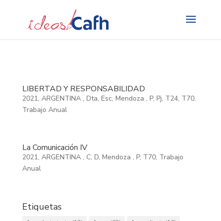
Search
for:
LIBERTAD Y RESPONSABILIDAD
2021
,
ARGENTINA
,
Dta
,
Esc
,
Mendoza
,
P
,
Pj
,
T24
,
T70
,
Trabajo Anual
La Comunicación IV
2021
,
ARGENTINA
,
C
,
D
,
Mendoza
,
P
,
T70
,
Trabajo
Anual
Etiquetas