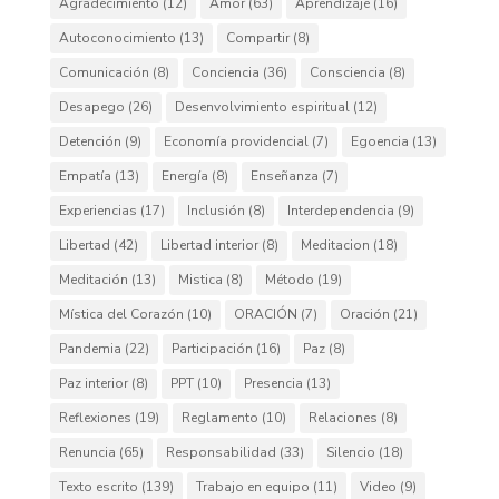
Agradecimiento
(12)
Amor
(63)
Aprendizaje
(16)
Autoconocimiento
(13)
Compartir
(8)
Comunicación
(8)
Conciencia
(36)
Consciencia
(8)
Desapego
(26)
Desenvolvimiento espiritual
(12)
Detención
(9)
Economía providencial
(7)
Egoencia
(13)
Empatía
(13)
Energía
(8)
Enseñanza
(7)
Experiencias
(17)
Inclusión
(8)
Interdependencia
(9)
Libertad
(42)
Libertad interior
(8)
Meditacion
(18)
Meditación
(13)
Mistica
(8)
Método
(19)
Mística del Corazón
(10)
ORACIÓN
(7)
Oración
(21)
Pandemia
(22)
Participación
(16)
Paz
(8)
Paz interior
(8)
PPT
(10)
Presencia
(13)
Reflexiones
(19)
Reglamento
(10)
Relaciones
(8)
Renuncia
(65)
Responsabilidad
(33)
Silencio
(18)
Texto escrito
(139)
Trabajo en equipo
(11)
Video
(9)