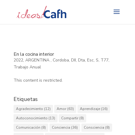
Search
for:
En la cocina interior
2022
,
ARGENTINA
,
Cordoba
,
DII
,
Dta
,
Esc
,
S
,
T77
,
Trabajo Anual
This content is restricted.
Etiquetas
Agradecimiento
(12)
Amor
(63)
Aprendizaje
(16)
Autoconocimiento
(13)
Compartir
(8)
Comunicación
(8)
Conciencia
(36)
Consciencia
(8)