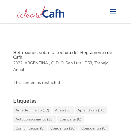
Search
for:
Reflexiones sobre la lectura del Reglamento de
Cafh
2022
,
ARGENTINA
,
C
,
D
,
O
,
San Luis
,
T53
,
Trabajo
Anual
This content is restricted.
Etiquetas
Agradecimiento
(12)
Amor
(63)
Aprendizaje
(16)
Autoconocimiento
(13)
Compartir
(8)
Comunicación
(8)
Conciencia
(36)
Consciencia
(8)