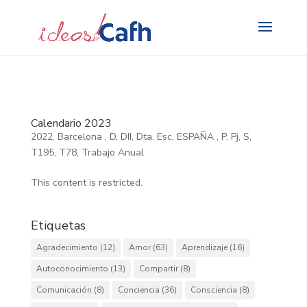
Search
for:
Calendario 2023
2022
,
Barcelona
,
D
,
DII
,
Dta
,
Esc
,
ESPAÑA
,
P
,
Pj
,
S
,
T195
,
T78
,
Trabajo Anual
This content is restricted.
Etiquetas
Agradecimiento
(12)
Amor
(63)
Aprendizaje
(16)
Autoconocimiento
(13)
Compartir
(8)
Comunicación
(8)
Conciencia
(36)
Consciencia
(8)