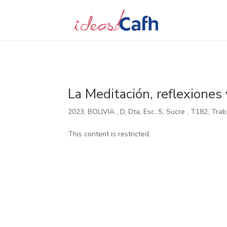
Search
for:
La Meditación, reflexiones y
2023
,
BOLIVIA
,
D
,
Dta
,
Esc
,
S
,
Sucre
,
T182
,
Trab
This content is restricted.