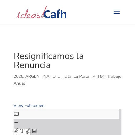
Search
for:
Resignificamos la
Renuncia
2025
,
ARGENTINA
,
D
,
DII
,
Dta
,
La Plata
,
P
,
T54
,
Trabajo
Anual
View Fullscreen
Skip
to
PDF
content