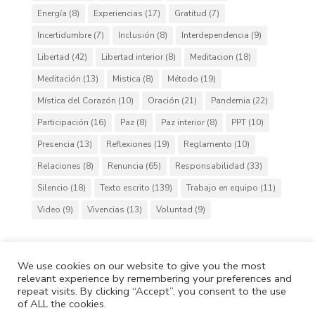
Energía
(8)
Experiencias
(17)
Gratitud
(7)
Incertidumbre
(7)
Inclusión
(8)
Interdependencia
(9)
Libertad
(42)
Libertad interior
(8)
Meditacion
(18)
Meditación
(13)
Mistica
(8)
Método
(19)
Mística del Corazón
(10)
Oración
(21)
Pandemia
(22)
Participación
(16)
Paz
(8)
Paz interior
(8)
PPT
(10)
Presencia
(13)
Reflexiones
(19)
Reglamento
(10)
Relaciones
(8)
Renuncia
(65)
Responsabilidad
(33)
Silencio
(18)
Texto escrito
(139)
Trabajo en equipo
(11)
Video
(9)
Vivencias
(13)
Voluntad
(9)
We use cookies on our website to give you the most
relevant experience by remembering your preferences and
Cafh.org
Cafh App
Contactos
repeat visits. By clicking “Accept”, you consent to the use
Política de Privacidad
Política de Cookies
of ALL the cookies.
Copyright © 2020 IdeasCafh. Todos los derechos