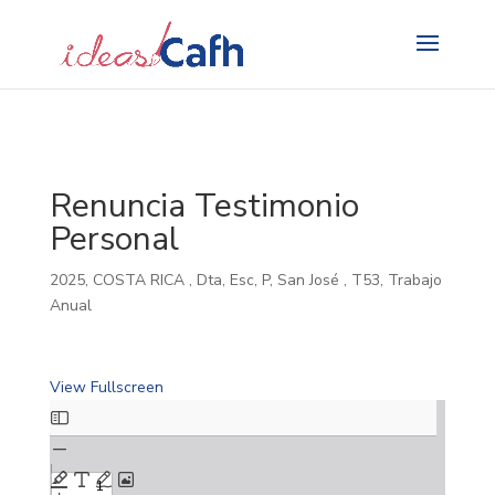
Search
for:
Renuncia Testimonio
Personal
2025
,
COSTA RICA
,
Dta
,
Esc
,
P
,
San José
,
T53
,
Trabajo
Anual
View Fullscreen
Skip
to
PDF
content