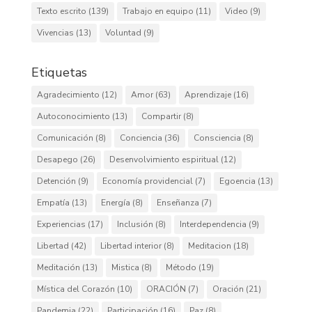
Texto escrito
(139)
Trabajo en equipo
(11)
Video
(9)
Vivencias
(13)
Voluntad
(9)
Etiquetas
Agradecimiento
(12)
Amor
(63)
Aprendizaje
(16)
Autoconocimiento
(13)
Compartir
(8)
Comunicación
(8)
Conciencia
(36)
Consciencia
(8)
Desapego
(26)
Desenvolvimiento espiritual
(12)
Detención
(9)
Economía providencial
(7)
Egoencia
(13)
Empatía
(13)
Energía
(8)
Enseñanza
(7)
Experiencias
(17)
Inclusión
(8)
Interdependencia
(9)
Libertad
(42)
Libertad interior
(8)
Meditacion
(18)
Meditación
(13)
Mistica
(8)
Método
(19)
Mística del Corazón
(10)
ORACIÓN
(7)
Oración
(21)
Pandemia
(22)
Participación
(16)
Paz
(8)