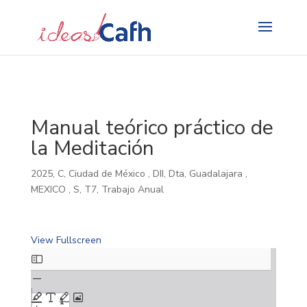
Search
for:
Manual teórico práctico de
la Meditación
2025
,
C
,
Ciudad de México
,
DII
,
Dta
,
Guadalajara
,
MEXICO
,
S
,
T7
,
Trabajo Anual
View Fullscreen
Skip
to
PDF
content