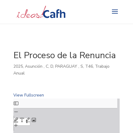
Search
for:
El Proceso de la Renuncia
2025
,
Asunción
,
C
,
D
,
PARAGUAY
,
S
,
T46
,
Trabajo
Anual
View Fullscreen
Skip
to
PDF
content