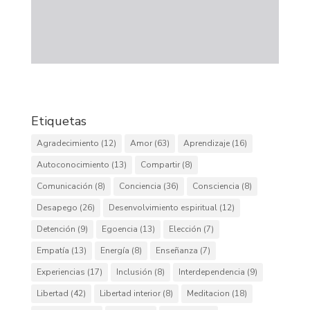
Etiquetas
Agradecimiento
(12)
Amor
(63)
Aprendizaje
(16)
Autoconocimiento
(13)
Compartir
(8)
Comunicación
(8)
Conciencia
(36)
Consciencia
(8)
Desapego
(26)
Desenvolvimiento espiritual
(12)
Detención
(9)
Egoencia
(13)
Elección
(7)
Empatía
(13)
Energía
(8)
Enseñanza
(7)
Experiencias
(17)
Inclusión
(8)
Interdependencia
(9)
Libertad
(42)
Libertad interior
(8)
Meditacion
(18)