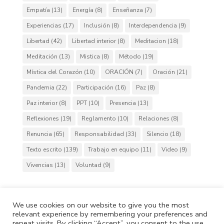
Empatía
(13)
Energía
(8)
Enseñanza
(7)
Experiencias
(17)
Inclusión
(8)
Interdependencia
(9)
Libertad
(42)
Libertad interior
(8)
Meditacion
(18)
Meditación
(13)
Mistica
(8)
Método
(19)
Mística del Corazón
(10)
ORACIÓN
(7)
Oración
(21)
Pandemia
(22)
Participación
(16)
Paz
(8)
Paz interior
(8)
PPT
(10)
Presencia
(13)
Reflexiones
(19)
Reglamento
(10)
Relaciones
(8)
Renuncia
(65)
Responsabilidad
(33)
Silencio
(18)
Texto escrito
(139)
Trabajo en equipo
(11)
Video
(9)
Vivencias
(13)
Voluntad
(9)
We use cookies on our website to give you the most
relevant experience by remembering your preferences and
Cafh.org
Cafh App
Contactos
repeat visits. By clicking “Accept”, you consent to the use