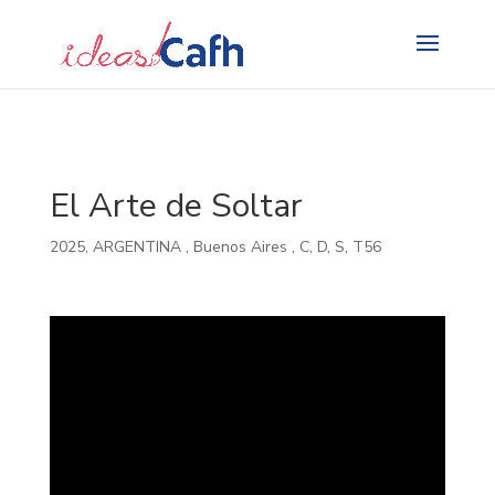
Search
for:
El Arte de Soltar
2025
,
ARGENTINA
,
Buenos Aires
,
C
,
D
,
S
,
T56