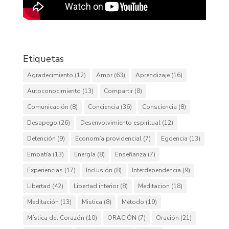
Etiquetas
Agradecimiento
(12)
Amor
(63)
Aprendizaje
(16)
Autoconocimiento
(13)
Compartir
(8)
Comunicación
(8)
Conciencia
(36)
Consciencia
(8)
Desapego
(26)
Desenvolvimiento espiritual
(12)
Detención
(9)
Economía providencial
(7)
Egoencia
(13)
Empatía
(13)
Energía
(8)
Enseñanza
(7)
Experiencias
(17)
Inclusión
(8)
Interdependencia
(9)
Libertad
(42)
Libertad interior
(8)
Meditacion
(18)
Meditación
(13)
Mistica
(8)
Método
(19)
Mística del Corazón
(10)
ORACIÓN
(7)
Oración
(21)