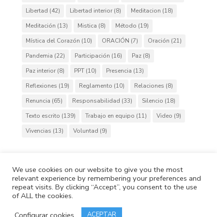
Libertad
(42)
Libertad interior
(8)
Meditacion
(18)
Meditación
(13)
Mistica
(8)
Método
(19)
Mística del Corazón
(10)
ORACIÓN
(7)
Oración
(21)
Pandemia
(22)
Participación
(16)
Paz
(8)
Paz interior
(8)
PPT
(10)
Presencia
(13)
Reflexiones
(19)
Reglamento
(10)
Relaciones
(8)
Renuncia
(65)
Responsabilidad
(33)
Silencio
(18)
Texto escrito
(139)
Trabajo en equipo
(11)
Video
(9)
Vivencias
(13)
Voluntad
(9)
We use cookies on our website to give you the most
relevant experience by remembering your preferences and
Cafh.org
Cafh App
Contactos
repeat visits. By clicking “Accept”, you consent to the use
Política de Privacidad
Política de Cookies
of ALL the cookies.
Copyright © 2020 IdeasCafh. Todos los derechos
reservados
Configurar cookies
ACEPTAR