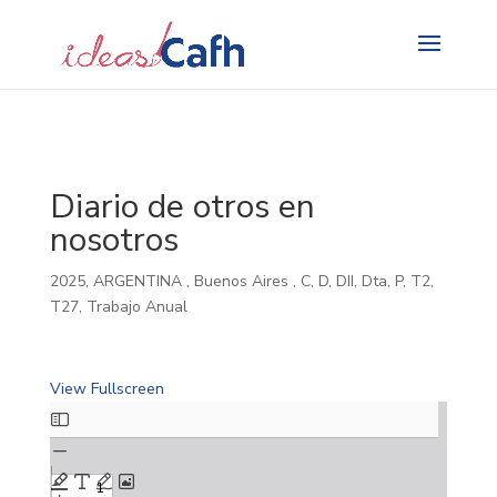
Search
for:
Diario de otros en
nosotros
2025
,
ARGENTINA
,
Buenos Aires
,
C
,
D
,
DII
,
Dta
,
P
,
T2
,
T27
,
Trabajo Anual
View Fullscreen
Skip
to
PDF
content