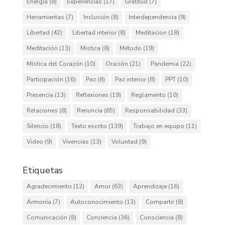
Energía
(8)
Experiencias
(17)
Gratitud
(7)
Herramientas
(7)
Inclusión
(8)
Interdependencia
(9)
Libertad
(42)
Libertad interior
(8)
Meditacion
(18)
Meditación
(13)
Mistica
(8)
Método
(19)
Mística del Corazón
(10)
Oración
(21)
Pandemia
(22)
Participación
(16)
Paz
(8)
Paz interior
(8)
PPT
(10)
Presencia
(13)
Reflexiones
(19)
Reglamento
(10)
Relaciones
(8)
Renuncia
(65)
Responsabilidad
(33)
Silencio
(18)
Texto escrito
(139)
Trabajo en equipo
(11)
Video
(9)
Vivencias
(13)
Voluntad
(9)
Etiquetas
Agradecimiento
(12)
Amor
(63)
Aprendizaje
(16)
Armonía
(7)
Autoconocimiento
(13)
Compartir
(8)
Comunicación
(8)
Conciencia
(36)
Consciencia
(8)