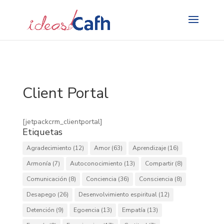
Search
for:
Client Portal
[jetpackcrm_clientportal]
Etiquetas
Agradecimiento
(12)
Amor
(63)
Aprendizaje
(16)
Armonía
(7)
Autoconocimiento
(13)
Compartir
(8)
Comunicación
(8)
Conciencia
(36)
Consciencia
(8)
Desapego
(26)
Desenvolvimiento espiritual
(12)
Detención
(9)
Egoencia
(13)
Empatía
(13)