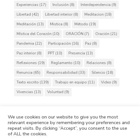
Experiencias
(17)
Inclusión
(8)
Interdependencia
(9)
Libertad
(42)
Libertad interior
(8)
Meditacion
(18)
Meditación
(13)
Mistica
(8)
Método
(19)
Mística del Corazón
(10)
ORACIÓN
(7)
Oración
(21)
Pandemia
(22)
Participación
(16)
Paz
(8)
Paz interior
(8)
PPT
(10)
Presencia
(13)
Reflexiones
(19)
Reglamento
(10)
Relaciones
(8)
Renuncia
(65)
Responsabilidad
(33)
Silencio
(18)
Texto escrito
(139)
Trabajo en equipo
(11)
Video
(9)
Vivencias
(13)
Voluntad
(9)
We use cookies on our website to give you the most
relevant experience by remembering your preferences and
Cafh.org
Cafh App
Contactos
repeat visits. By clicking “Accept”, you consent to the use
Política de Privacidad
Política de Cookies
of ALL the cookies.
Copyright © 2020 IdeasCafh. Todos los derechos