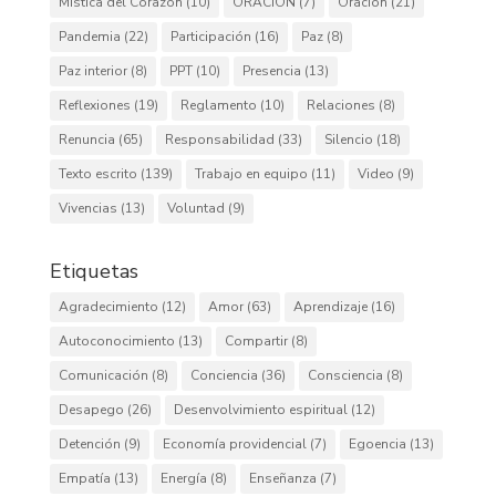
Mística del Corazón
(10)
ORACIÓN
(7)
Oración
(21)
Pandemia
(22)
Participación
(16)
Paz
(8)
Paz interior
(8)
PPT
(10)
Presencia
(13)
Reflexiones
(19)
Reglamento
(10)
Relaciones
(8)
Renuncia
(65)
Responsabilidad
(33)
Silencio
(18)
Texto escrito
(139)
Trabajo en equipo
(11)
Video
(9)
Vivencias
(13)
Voluntad
(9)
Etiquetas
Agradecimiento
(12)
Amor
(63)
Aprendizaje
(16)
Autoconocimiento
(13)
Compartir
(8)
Comunicación
(8)
Conciencia
(36)
Consciencia
(8)
Desapego
(26)
Desenvolvimiento espiritual
(12)
Detención
(9)
Economía providencial
(7)
Egoencia
(13)
Empatía
(13)
Energía
(8)
Enseñanza
(7)