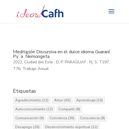
Search
for:
Meditación Discursiva en el dulce idioma Guaraní:
Py´a Ñemongeta
2022
,
Ciudad del Este
,
D
,
P
,
PARAGUAY
,
Pj
,
S
,
T197
,
T76
,
Trabajo Anual
Etiquetas
Agradecimiento
(12)
Amor
(63)
Aprendizaje
(16)
Autoconocimiento
(13)
Compartir
(8)
Comunicación
(8)
Conciencia
(36)
Consciencia
(8)
Desapego
(26)
Desenvolvimiento espiritual
(12)