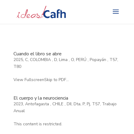
Search
for:
Cuando el libro se abre
2025
,
C
,
COLOMBIA
,
D
,
Lima
,
O
,
PERÚ
,
Popayán
,
T57
,
T80
View FullscreenSkip to PDF...
El cuerpo y la neurociencia
2023
,
Antofagasta
,
CHILE
,
DII
,
Dta
,
P
,
Pj
,
T57
,
Trabajo
Anual
This content is restricted.