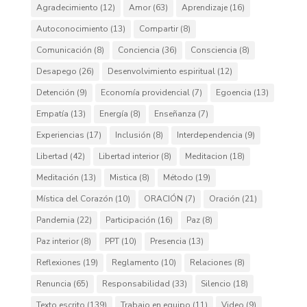
Agradecimiento
(12)
Amor
(63)
Aprendizaje
(16)
Autoconocimiento
(13)
Compartir
(8)
Comunicación
(8)
Conciencia
(36)
Consciencia
(8)
Desapego
(26)
Desenvolvimiento espiritual
(12)
Detención
(9)
Economía providencial
(7)
Egoencia
(13)
Empatía
(13)
Energía
(8)
Enseñanza
(7)
Experiencias
(17)
Inclusión
(8)
Interdependencia
(9)
Libertad
(42)
Libertad interior
(8)
Meditacion
(18)
Meditación
(13)
Mistica
(8)
Método
(19)
Mística del Corazón
(10)
ORACIÓN
(7)
Oración
(21)
Pandemia
(22)
Participación
(16)
Paz
(8)
Paz interior
(8)
PPT
(10)
Presencia
(13)
Reflexiones
(19)
Reglamento
(10)
Relaciones
(8)
Renuncia
(65)
Responsabilidad
(33)
Silencio
(18)
Texto escrito
(139)
Trabajo en equipo
(11)
Video
(9)