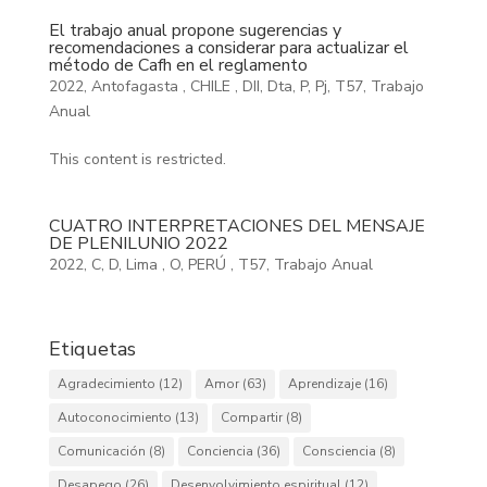
El trabajo anual propone sugerencias y
recomendaciones a considerar para actualizar el
método de Cafh en el reglamento
2022
,
Antofagasta
,
CHILE
,
DII
,
Dta
,
P
,
Pj
,
T57
,
Trabajo
Anual
This content is restricted.
CUATRO INTERPRETACIONES DEL MENSAJE
DE PLENILUNIO 2022
2022
,
C
,
D
,
Lima
,
O
,
PERÚ
,
T57
,
Trabajo Anual
Etiquetas
Agradecimiento
(12)
Amor
(63)
Aprendizaje
(16)
Autoconocimiento
(13)
Compartir
(8)
Comunicación
(8)
Conciencia
(36)
Consciencia
(8)
Desapego
(26)
Desenvolvimiento espiritual
(12)